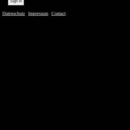
Datenschutz
|
Impressum
|
Contact
Webdesig